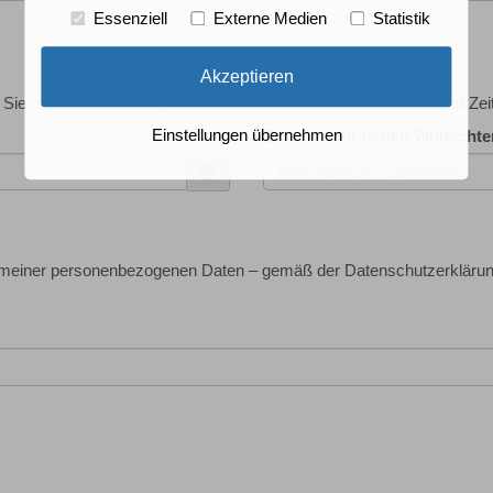
Essenziell
Externe Medien
Statistik
Akzeptieren
ie uns diesen im Folgenden gerne mitteilen (Wunschdatum und Zei
Einstellungen übernehmen
Zeitraum für neuen Wunschte
Bitte Zeitraum auswählen!
g meiner personenbezogenen Daten – gemäß der Datenschutzerklärun