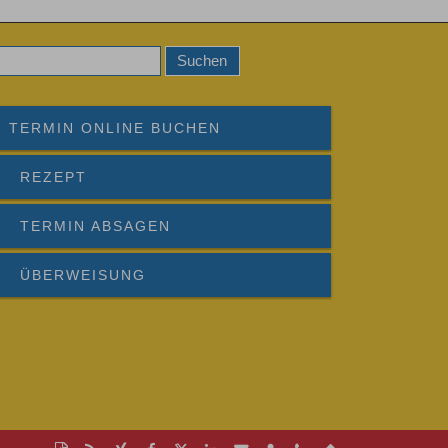
TERMIN ONLINE BUCHEN
REZEPT
TERMIN ABSAGEN
ÜBERWEISUNG
Diese
RSS-
Auf
Auf
Auf
Auf
Per
vCard
Kontakt
Nach