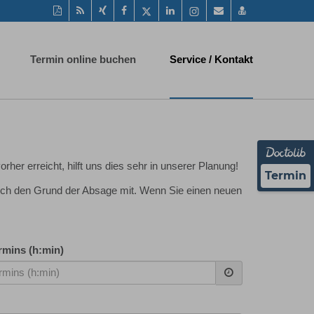
Diese
RSS-
Auf
Auf
Auf
Auf
Instagram-
Per
vCard
Seite
Feed
Xing
Facebook
Twitter
LinkedIn
Seite
Mail
speichern
als
mitteilen
teilen
teilen
teilen
aufrufen
empfehlen
PDF
Termin online buchen
Service / Kontakt
drucken
orher erreicht, hilft uns dies sehr in unserer Planung!
Termin
 auch den Grund der Absage mit. Wenn Sie einen neuen
rmins (h:min)