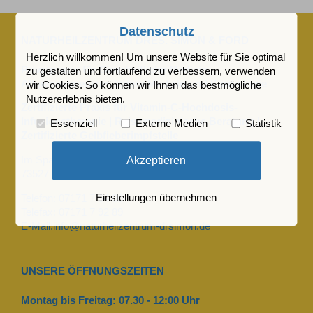
Datenschutz
NATURHEILZENTRUM DRES. SIMON & FORD
Herzlich willkommen! Um unsere Website für Sie optimal
Privatpraxis für Ganzheitliche Medizin,
zu gestalten und fortlaufend zu verbessern, verwenden
Allgemeinmedizin, Innere Medizin und Kardiologie
wir Cookies. So können wir Ihnen das bestmögliche
Nutzererlebnis bieten.
Zertifizierte Praxis für Vitamin-C-Hochdosis-
Infusionstherapie | Reisemedizinische Beratung |
Essenziell
Externe Medien
Statistik
Zertifizierte Gelbfieberimpfstelle
Akzeptieren
Im Spagen 9
73527 Schwäbisch Gmünd
Einstellungen übernehmen
Telefon: 07171 7 64 06
Telefax: 07171 7 92 89
E-Mail:info@naturheilzentrum-drsimon.de
UNSERE ÖFFNUNGSZEITEN
Montag bis Freitag: 07.30 - 12:00 Uhr