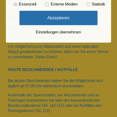
E-Mail:info@naturheilzentrum-drsimon.de
Essenziell
Externe Medien
Statistik
UNSERE ÖFFNUNGSZEITEN
Akzeptieren
Montag bis Freitag: 07.30 - 12:00 Uhr
Einstellungen übernehmen
Mittwoch Nachmittag nach Vereinbarung.
Um möglichst kurze Wartezeiten und einen optimalen
Ablauf gewährleisten zu können, bitten wir Sie einen Termin
zu vereinbaren. Vielen Dank!
AKUTE BESCHWERDEN / NOTFÄLLE
Bei akuten Beschwerden haben Sie die Möglichkeit sich
täglich ab 07:30 Uhr telefonisch anzumelden.
Außerhalb der Sprechzeiten, am Wochenende und an
Feiertagen kontaktieren Sie bitte den kassenärztlichen
Bereitschaftsdienst (Tel. 116 117) oder bei Notfällen den
Rettungsdienst (Tel. 112).