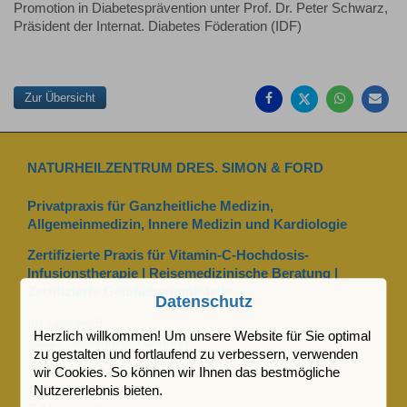
Promotion in Diabetesprävention unter Prof. Dr. Peter Schwarz,
Präsident der Internat. Diabetes Föderation (IDF)
Auf
Auf
Auf
Pe
Facebook
Twitter
Whatsa
Ma
teilen
teilen
teilen
em
Zur Übersicht
NATURHEILZENTRUM DRES. SIMON & FORD
Privatpraxis für Ganzheitliche Medizin,
Allgemeinmedizin, Innere Medizin und Kardiologie
Zertifizierte Praxis für Vitamin-C-Hochdosis-
Infusionstherapie | Reisemedizinische Beratung |
Zertifizierte Gelbfieberimpfstelle
Datenschutz
Im Spagen 9
Herzlich willkommen! Um unsere Website für Sie optimal
73527 Schwäbisch Gmünd
zu gestalten und fortlaufend zu verbessern, verwenden
wir Cookies. So können wir Ihnen das bestmögliche
Telefon: 07171 7 64 06
Nutzererlebnis bieten.
Telefax: 07171 7 92 89