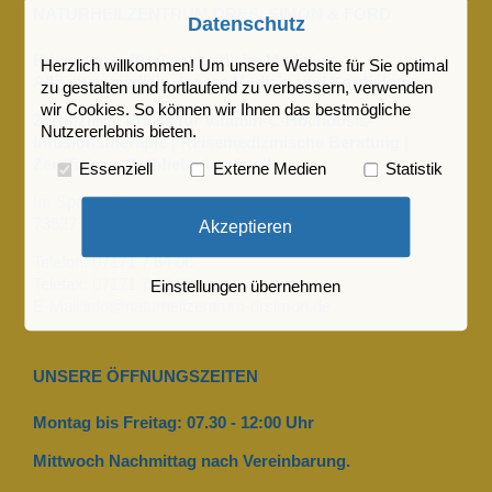
NATURHEILZENTRUM DRES. SIMON & FORD
Datenschutz
Privatpraxis für Ganzheitliche Medizin,
Herzlich willkommen! Um unsere Website für Sie optimal
Allgemeinmedizin, Innere Medizin und Kardiologie
zu gestalten und fortlaufend zu verbessern, verwenden
wir Cookies. So können wir Ihnen das bestmögliche
Zertifizierte Praxis für Vitamin-C-Hochdosis-
Nutzererlebnis bieten.
Infusionstherapie | Reisemedizinische Beratung |
Zertifizierte Gelbfieberimpfstelle
Essenziell
Externe Medien
Statistik
Im Spagen 9
73527 Schwäbisch Gmünd
Akzeptieren
Telefon: 07171 7 64 06
Telefax: 07171 7 92 89
Einstellungen übernehmen
E-Mail:info@naturheilzentrum-drsimon.de
UNSERE ÖFFNUNGSZEITEN
Montag bis Freitag: 07.30 - 12:00 Uhr
Mittwoch Nachmittag nach Vereinbarung.