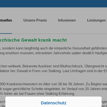
tuelles
Unsere Praxis
Infusionen
Leistungen
sychische Gewalt krank macht
n, sondern kann langfristig auch die körperliche Gesundheit gefährden
ng erwirken mussten, erkrankten Jahrzehnte später deutlich häufiger
hen weltweit. Bekannte Auslöser sind Bluthochdruck, Übergewicht o
kofaktor hin: Gewalt in Form von Stalking. Laut Umfragen sind in de
00 Krankenschwestern im Alter von 36 bis 56 Jahren. Zu Beginn war
 sogar gerichtliche Schritte eingeleitet. Im Verlauf von 20 Jahren e
% höher als bei Frauen ohne Stalking-Erfahrung.
ischen Stress. Dauernde Angst führt zu Bluthochdruck, beschleunig
Datenschutz
 Bewegungsmangel verstärken die Gefahr. Die Studienverantwortlich