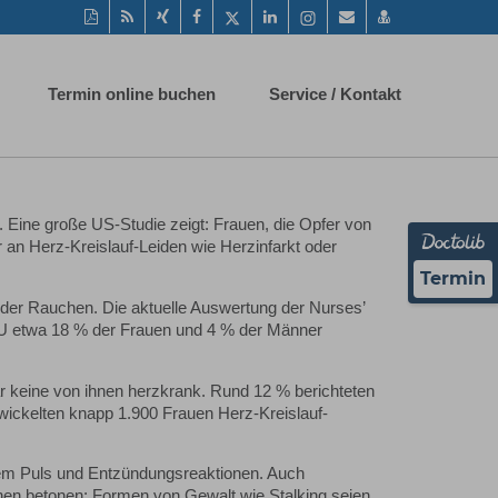
Diese
RSS-
Auf
Auf
Auf
Auf
Instagram-
Per
vCard
Seite
Feed
Xing
Facebook
Twitter
LinkedIn
Seite
Mail
speichern
als
mitteilen
teilen
teilen
teilen
aufrufen
empfehlen
PDF
Termin online buchen
Service / Kontakt
drucken
. Eine große US-Studie zeigt: Frauen, die Opfer von
 an Herz-Kreislauf-Leiden wie Herzinfarkt oder
Termin
der Rauchen. Die aktuelle Auswertung der Nurses’
r EU etwa 18 % der Frauen und 4 % der Männer
 keine von ihnen herzkrank. Rund 12 % berichteten
ntwickelten knapp 1.900 Frauen Herz-Kreislauf-
tem Puls und Entzündungsreaktionen. Auch
en betonen: Formen von Gewalt wie Stalking seien