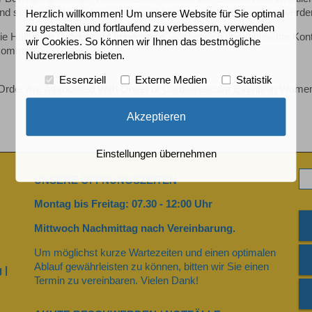
und sollten stärker in Prävention und Versorgung berücksichtigt werde
Herzlich willkommen! Um unsere Website für Sie optimal
zu gestalten und fortlaufend zu verbessern, verwenden
e Hälfte der Opfer erlebt mindestens wöchentlich unerwünschte Kont
wir Cookies. So können wir Ihnen das bestmögliche
ntkommen.
Nutzererlebnis bieten.
Essenziell
Externe Medien
Statistik
 Order Are Associated With Onset of Cardiovascular Events in Women:
Akzeptieren
Einstellungen übernehmen
UNSERE ÖFFNUNGSZEITEN
Montag bis Freitag: 07.30 - 12:00 Uhr
Mittwoch Nachmittag nach Vereinbarung.
Um möglichst kurze Wartezeiten und einen optimalen
Ablauf gewährleisten zu können, bitten wir Sie einen
 |
Termin zu vereinbaren. Vielen Dank!