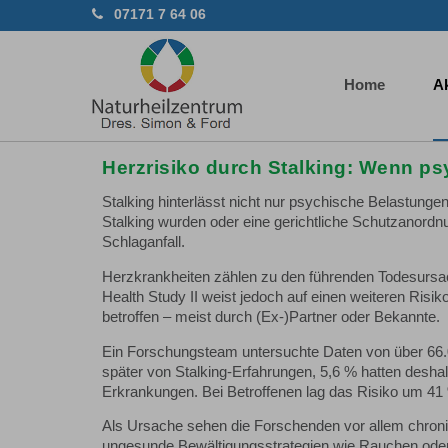
07171 7 64 06
Home
Ak
Herzrisiko durch Stalking: Wenn p
Stalking hinterlässt nicht nur psychische Belastunge
Stalking wurden oder eine gerichtliche Schutzanordnu
Schlaganfall.
Herzkrankheiten zählen zu den führenden Todesursac
Health Study II weist jedoch auf einen weiteren Risi
betroffen – meist durch (Ex-)Partner oder Bekannte.
Ein Forschungsteam untersuchte Daten von über 66.0
später von Stalking-Erfahrungen, 5,6 % hatten deshalb
Erkrankungen. Bei Betroffenen lag das Risiko um 41 
Als Ursache sehen die Forschenden vor allem chron
ungesunde Bewältigungsstrategien wie Rauchen oder